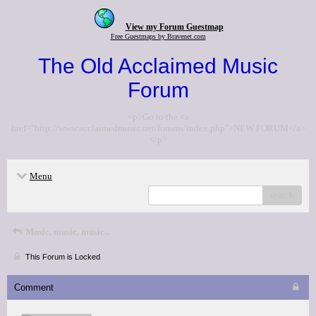
View my Forum Guestmap
Free Guestmaps by Bravenet.com
The Old Acclaimed Music
Forum
<p>Go to the <a
href="http://www.acclaimedmusic.net/forums/index.php">NEW FORUM</a>
</p>
Menu
search
Music, music, music...
This Forum is Locked
Comment