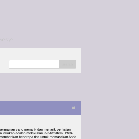
/a></p>
search
 permainan yang menarik dan menarik perhatian
nda lakukan adalah melakukan
%%htmlItem_1%%
.
a memberikan beberapa tips untuk memastikan Anda