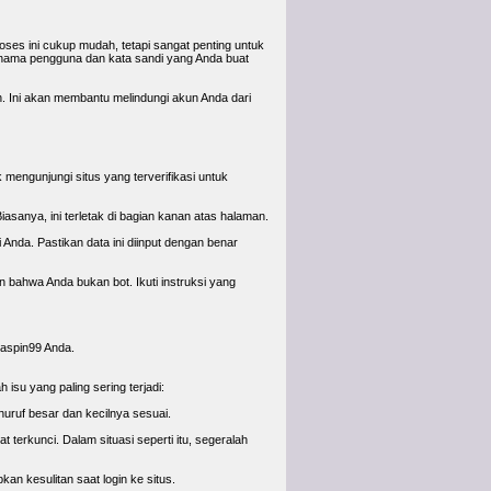
es ini cukup mudah, tetapi sangat penting untuk
ama pengguna dan kata sandi yang Anda buat
n. Ini akan membantu melindungi akun Anda dari
engunjungi situs yang terverifikasi untuk
asanya, ini terletak di bagian kanan atas halaman.
nda. Pastikan data ini diinput dengan benar
 bahwa Anda bukan bot. Ikuti instruksi yang
gaspin99 Anda.
su yang paling sering terjadi:
huruf besar dan kecilnya sesuai.
 terkunci. Dalam situasi seperti itu, segeralah
an kesulitan saat login ke situs.