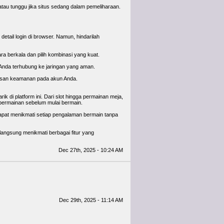
atau tunggu jika situs sedang dalam pemeliharaan.
tail login di browser. Namun, hindarilah
a berkala dan pilih kombinasi yang kuat.
 Anda terhubung ke jaringan yang aman.
apisan keamanan pada akun Anda.
k di platform ini. Dari slot hingga permainan meja,
 permainan sebelum mulai bermain.
 dapat menikmati setiap pengalaman bermain tanpa
angsung menikmati berbagai fitur yang
Dec 27th, 2025 - 10:24 AM
Dec 29th, 2025 - 11:14 AM