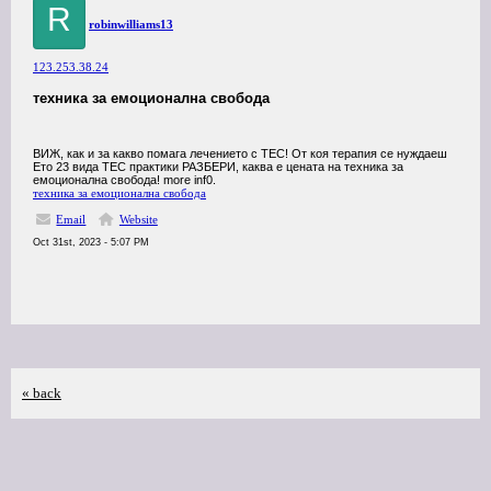
R
robinwilliams13
123.253.38.24
техника за емоционална свобода
ВИЖ, как и за какво помага лечението с ТЕС! От коя терапия се нуждаеш
Ето 23 вида ТЕС практики РАЗБЕРИ, каква е цената на техника за
емоционална свобода! more inf0.
техника за емоционална свобода
Email
Website
Oct 31st, 2023 - 5:07 PM
« back