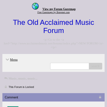
View my Forum Guestmap
Free Guestmaps by Bravenet.com
The Old Acclaimed Music
Forum
<p>Go to the <a
href="http://www.acclaimedmusic.net/forums/index.php">NEW FORUM</a>
</p>
Menu
search
Music, music, music...
This Forum is Locked
Comment